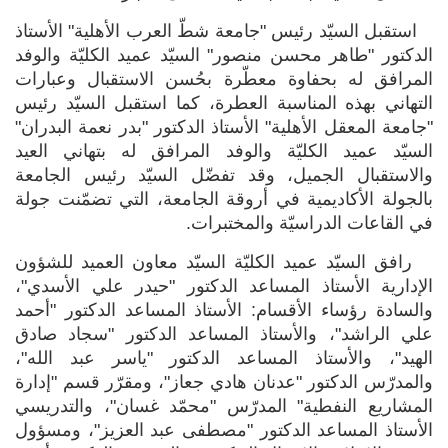
استقبل السيّد رئيس "جامعة شطّ العرب الأهلية" الأستاذ
الدكتور "طاهر محسن منصور" السيّد عميد الكليّة والوفد
المرافق له بحفاوة معطّرة بحُسن الاستقبال وعبارات
التهاني بهذه المناسبة العطرة، كما استقبل السيّد رئيس
"جامعة المعقل الأهلية" الأستاذ الدكتور "بدر نعمة البدران"
السيّد عميد الكليّة والوفد المرافق له بتهاني العيد
والاستقبال الجميل، وقد تفضّل السيّد رئيس الجامعة
بالجولة الأكاديمية في أروقة الجامعة، التي تضمّنت جولة
في القاعات الدراسيّة والمختبرات.
رافق السيّد عميد الكليّة السيّد معاون العميد للشؤون
الإدارية الأستاذ المساعد الدكتور "حيدر علي الأسدي"،
والسادة رؤساء الأقسام: الأستاذ المساعد الدكتور "أحمد
علي الراشد"، والأستاذ المساعد الدكتور "سجاد صادق
الهيد"، والأستاذ المساعد الدكتور "ياسر عبد الله"،
والمدرّس الدكتور "عدنان هادي جعاز"، ومقرّر قسم "إدارة
المشاريع النفطية" المدرّس "محمّد غسان"، والتدريسي
الأستاذ المساعد الدكتور "مصطفى عبد العزيز"، ومسؤول